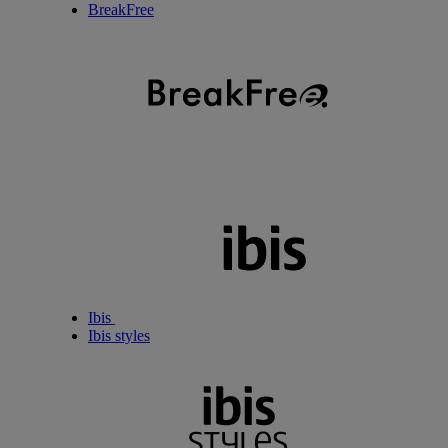
BreakFree
Ibis
Ibis styles