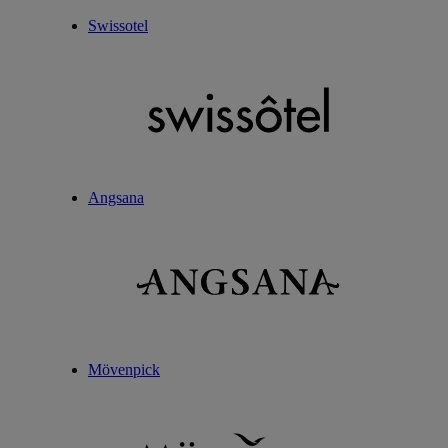
Swissotel
Angsana
Mövenpick