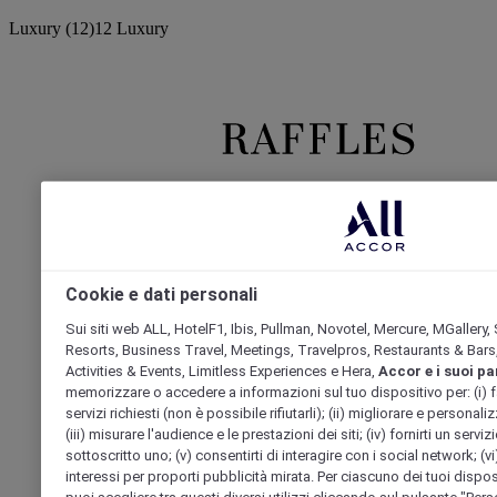
Luxury
(12)
12 Luxury
Raffles
Orient Express
Cookie e dati personali
Sui siti web ALL, HotelF1, Ibis, Pullman, Novotel, Mercure, MGallery,
Resorts, Business Travel, Meetings, Travelpros, Restaurants & Bars,
Activities & Events, Limitless Experiences e Hera,
Accor e i suoi pa
memorizzare o accedere a informazioni sul tuo dispositivo per: (i) far 
servizi richiesti (non è possibile rifiutarli); (ii) migliorare e personaliz
(iii) misurare l'audience e le prestazioni dei siti; (iv) fornirti un serv
sottoscritto uno; (v) consentirti di interagire con i social network; (vi)
interessi per proporti pubblicità mirata. Per ciascuno dei tuoi disposi