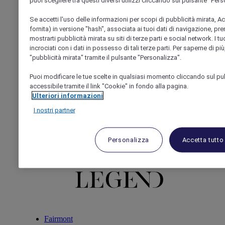
puoi scegliere tra questi diversi utilizzi cliccando sul pulsante "Pers
Se accetti l'uso delle informazioni per scopi di pubblicità mirata, Acc
fornita) in versione "hash", associata ai tuoi dati di navigazione, pr
Sofitel
mostrarti pubblicità mirata su siti di terze parti e social network. I t
Banyan tree
incrociati con i dati in possesso di tali terze parti. Per saperne di pi
"pubblicità mirata" tramite il pulsante "Personalizza".
Puoi modificare le tue scelte in qualsiasi momento cliccando sul pu
accessibile tramite il link "Cookie" in fondo alla pagina.
Ulteriori informazioni
I nostri partner
Sofitel legend
Personalizza
Accetta tutto
Fairmont