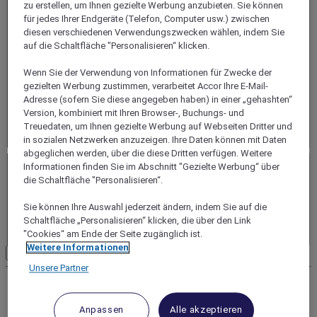
zu erstellen, um Ihnen gezielte Werbung anzubieten. Sie können
Check-In
TT.MM.JJJJ
für jedes Ihrer Endgeräte (Telefon, Computer usw.) zwischen
Choose
date
diesen verschiedenen Verwendungszwecken wählen, indem Sie
auf die Schaltfläche "Personalisieren“ klicken.
Check-Out
TT.MM.JJJJ
Choose
Wenn Sie der Verwendung von Informationen für Zwecke der
date
gezielten Werbung zustimmen, verarbeitet Accor Ihre E-Mail-
Adresse (sofern Sie diese angegeben haben) in einer „gehashten“
Name der gruppe
Bezeichnung der Unterlagen, Gruppe...
Version, kombiniert mit Ihren Browser-, Buchungs- und
Treuedaten, um Ihnen gezielte Werbung auf Webseiten Dritter und
Anzahl personen
Mindestens 15
in sozialen Netzwerken anzuzeigen. Ihre Daten können mit Daten
Anzahl zimmer (mindestens 8)
abgeglichen werden, über die diese Dritten verfügen. Weitere
Informationen finden Sie im Abschnitt "Gezielte Werbung“ über
Doppelzimmer
die Schaltfläche "Personalisieren“.
Zweibettzimmer
Einzelzimmer
Sie können Ihre Auswahl jederzeit ändern, indem Sie auf die
Dreibettzimmer
Ein Doppelbett und ein Einzelbett oder 3 Einzelbetten.
Schaltfläche „Personalisieren“ klicken, die über den Link
"Cookies“ am Ende der Seite zugänglich ist.
Weitere Informationen
Suche
Unsere Partner
Anpassen
Alle akzeptieren