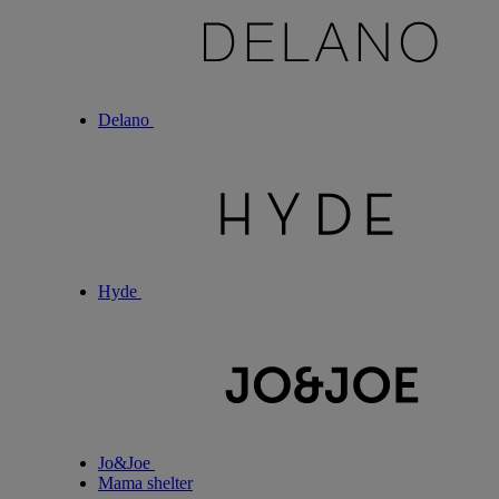
Delano
Hyde
Jo&Joe
Mama shelter