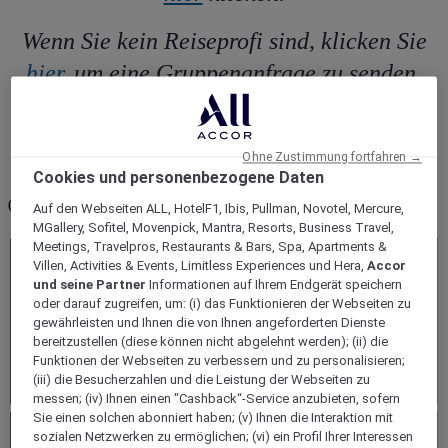
Wenn Sie kein Reiseprofi sind, klicken Sie
hier
, um eine Gruppenanfrage zu senden.
Ohne Zustimmung fortfahren →
Cookies und personenbezogene Daten
0
Errors
Auf den Webseiten ALL, HotelF1, Ibis, Pullman, Novotel, Mercure,
MGallery, Sofitel, Movenpick, Mantra, Resorts, Business Travel,
Wählen Sie die Art der Kennung
Meetings, Travelpros, Restaurants & Bars, Spa, Apartments &
IATA / TIDS / CLIA
Villen, Activities & Events, Limitless Experiences und Hera,
Accor
RT / TRUE
und seine Partner
Informationen auf Ihrem Endgerät speichern
SC
oder darauf zugreifen, um: (i) das Funktionieren der Webseiten zu
Ihre Benutzerkennung ein
gewährleisten und Ihnen die von Ihnen angeforderten Dienste
8 Zeichen (ohne das Präfix IA oder RT)
bereitzustellen (diese können nicht abgelehnt werden); (ii) die
Funktionen der Webseiten zu verbessern und zu personalisieren;
Zugangscode
10 Zeichen
(iii) die Besucherzahlen und die Leistung der Webseiten zu
Sie besitzen keine IATA/TIDS/CLIA/TRUE Code?
messen; (iv) Ihnen einen "Cashback“-Service anzubieten, sofern
Pflichtangaben
Sie einen solchen abonniert haben; (v) Ihnen die Interaktion mit
Stelle
sozialen Netzwerken zu ermöglichen; (vi) ein Profil Ihrer Interessen
Reiseziel, Hotelname