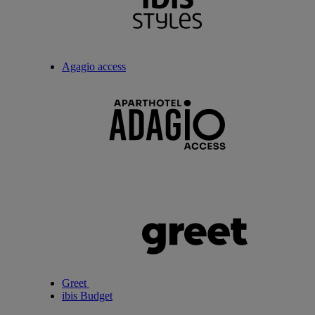
Agagio access
Greet
ibis Budget