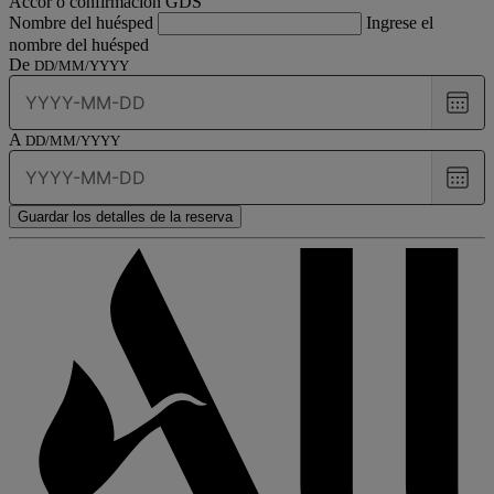
Accor o confirmación GDS
Nombre del huésped
Ingrese el
nombre del huésped
De
DD/MM/YYYY
Choo
date
A
DD/MM/YYYY
Choo
date
Guardar los detalles de la reserva