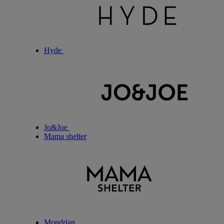
Hyde
Jo&Joe
Mama shelter
Mondrian