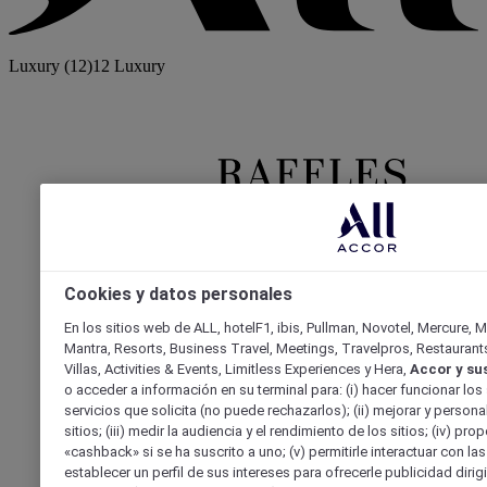
Luxury
(12)
12 Luxury
Raffles
Orient Express
Cookies y datos personales
En los sitios web de ALL, hotelF1, ibis, Pullman, Novotel, Mercure, M
Mantra, Resorts, Business Travel, Meetings, Travelpros, Restauran
Villas, Activities & Events, Limitless Experiences y Hera,
Accor y su
o acceder a información en su terminal para: (i) hacer funcionar los 
servicios que solicita (no puede rechazarlos); (ii) mejorar y persona
sitios; (iii) medir la audiencia y el rendimiento de los sitios; (iv) pro
«cashback» si se ha suscrito a uno; (v) permitirle interactuar con las
establecer un perfil de sus intereses para ofrecerle publicidad diri